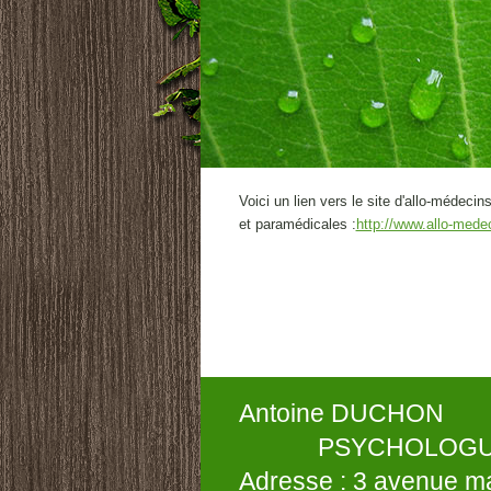
Voici un lien vers le site d'allo-médec
et paramédicales :
http://www.allo-medec
Antoin
PSYCHOLOGUE
Adresse : 3 avenue 