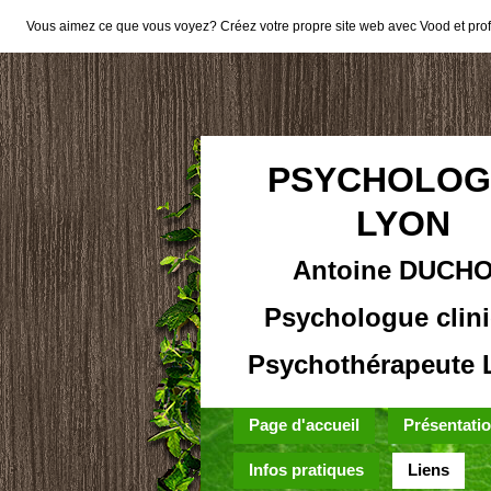
Vous aimez ce que vous voyez? Créez votre propre site web avec Vood et profit
PSYCHOLOG
LYON
Antoine DUCH
Psychologue clini
Psychothérapeute 
Page d'accueil
Présentati
Infos pratiques
Liens