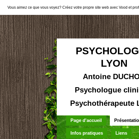
Vous aimez ce que vous voyez? Créez votre propre site web avec Vood et profit
PSYCHOLOG
LYON
Antoine DUCH
Psychologue clini
Psychothérapeute 
Page d'accueil
Présentati
Infos pratiques
Liens