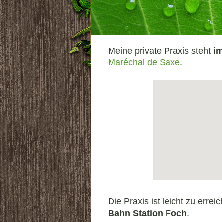
Meine private Praxis steht
i
Maréchal de Saxe
.
Die Praxis ist leicht zu errei
Bahn
Station Foch
.